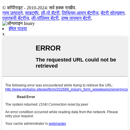
© कॉपीराइट - 2010-2024: सर्व हक्क राखीव.
गरम उत्पादने
,
साइटमॅप
,
ली-पो बॅटरी
,
लिथियम आयन बॅटरीज
,
बॅटरी सोल्यूशन
,
एलएफपी बॅटरीज
,
ली-पॉलिमर बॅटरी
,
उच्च तापमान बॅटरी
,
ईमेल पाठवा
x