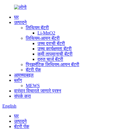
घर
उत्पादने
लिथियम बॅटरी
Li-MnO2
लिथियम-आयन बॅटरी
उच्च दराची बॅटरी
उच्च कार्यक्षमता बॅटरी
कमी तापमानाची बॅटरी
द्रुत चार्ज बॅटरी
प्रिझमॅटिक लिथियम-आयन बॅटरी
बॅटरी पॅक
आमच्याबद्दल
ब्लॉग
MEWS
वारंवार विचारले जाणारे प्रश्न
संपर्क करा
English
घर
उत्पादने
बॅटरी पॅक