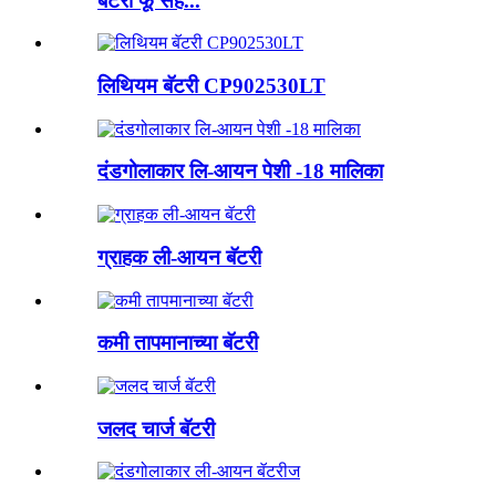
बॅटरी फू सह...
लिथियम बॅटरी CP902530LT
दंडगोलाकार लि-आयन पेशी -18 मालिका
ग्राहक ली-आयन बॅटरी
कमी तापमानाच्या बॅटरी
जलद चार्ज बॅटरी