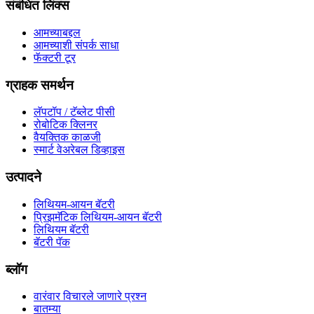
संबंधित लिंक्स
आमच्याबद्दल
आमच्याशी संपर्क साधा
फॅक्टरी टूर
ग्राहक समर्थन
लॅपटॉप / टॅब्लेट पीसी
रोबोटिक क्लिनर
वैयक्तिक काळजी
स्मार्ट वेअरेबल डिव्हाइस
उत्पादने
लिथियम-आयन बॅटरी
प्रिझमॅटिक लिथियम-आयन बॅटरी
लिथियम बॅटरी
बॅटरी पॅक
ब्लॉग
वारंवार विचारले जाणारे प्रश्न
बातम्या