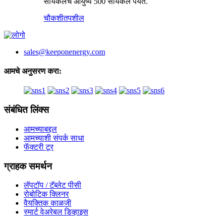
सायकलचे आयुष्य 500 सायकल पर्यंत.
चौकशी
तपशील
sales@keeponenergy.com
आमचे अनुसरण करा:
संबंधित लिंक्स
आमच्याबद्दल
आमच्याशी संपर्क साधा
फॅक्टरी टूर
ग्राहक समर्थन
लॅपटॉप / टॅब्लेट पीसी
रोबोटिक क्लिनर
वैयक्तिक काळजी
स्मार्ट वेअरेबल डिव्हाइस