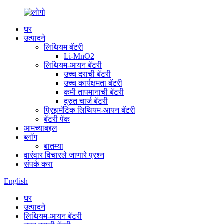
घर
उत्पादने
लिथियम बॅटरी
Li-MnO2
लिथियम-आयन बॅटरी
उच्च दराची बॅटरी
उच्च कार्यक्षमता बॅटरी
कमी तापमानाची बॅटरी
द्रुत चार्ज बॅटरी
प्रिझमॅटिक लिथियम-आयन बॅटरी
बॅटरी पॅक
आमच्याबद्दल
ब्लॉग
बातम्या
वारंवार विचारले जाणारे प्रश्न
संपर्क करा
English
घर
उत्पादने
लिथियम-आयन बॅटरी