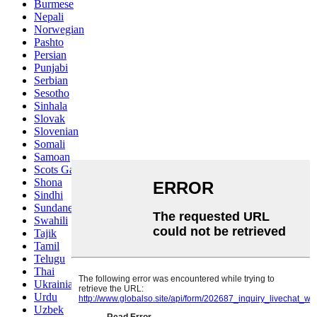
Burmese
Nepali
Norwegian
Pashto
Persian
Punjabi
Serbian
Sesotho
Sinhala
Slovak
Slovenian
Somali
Samoan
Scots Gaelic
Shona
Sindhi
Sundanese
Swahili
Tajik
Tamil
Telugu
Thai
Ukrainian
Urdu
Uzbek