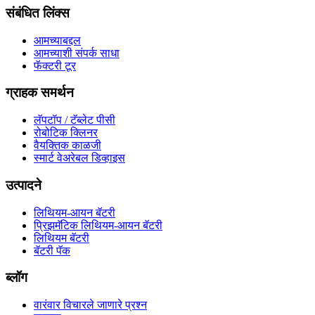
संबंधित लिंक्स
आमच्याबद्दल
आमच्याशी संपर्क साधा
फॅक्टरी टूर
ग्राहक समर्थन
लॅपटॉप / टॅब्लेट पीसी
रोबोटिक क्लिनर
वैयक्तिक काळजी
स्मार्ट वेअरेबल डिव्हाइस
उत्पादने
लिथियम-आयन बॅटरी
प्रिझमॅटिक लिथियम-आयन बॅटरी
लिथियम बॅटरी
बॅटरी पॅक
ब्लॉग
वारंवार विचारले जाणारे प्रश्न