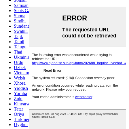
Somali
Samoan
Scots Gaelic
Shona
Sindhi
Sundanese
Swahili
Tajik
Tamil
Telugu
Thai
Ukrainian
Urdu
Uzbek
Vietnamese
Welsh
Xhosa
Yiddish
Yoruba
Zulu
Kinyarwanda
Tatar
Oriya
Turkmen
Uyghur