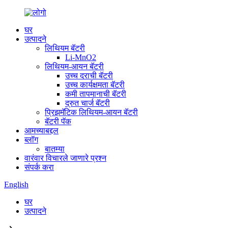
घर
उत्पादने
लिथियम बॅटरी
Li-MnO2
लिथियम-आयन बॅटरी
उच्च दराची बॅटरी
उच्च कार्यक्षमता बॅटरी
कमी तापमानाची बॅटरी
द्रुत चार्ज बॅटरी
प्रिझमॅटिक लिथियम-आयन बॅटरी
बॅटरी पॅक
आमच्याबद्दल
ब्लॉग
बातम्या
वारंवार विचारले जाणारे प्रश्न
संपर्क करा
English
घर
उत्पादने