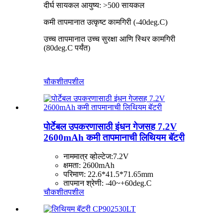
दीर्घ सायकल आयुष्य: >500 सायकल
कमी तापमानात उत्कृष्ट कामगिरी (-40deg.C)
उच्च तापमानात उच्च सुरक्षा आणि स्थिर कामगिरी
(80deg.C पर्यंत)
चौकशी
तपशील
पोर्टेबल उपकरणासाठी इंधन गेजसह 7.2V
2600mAh कमी तापमानाची लिथियम बॅटरी
नाममात्र व्होल्टेज:7.2V
क्षमता: 2600mAh
परिमाण: 22.6*41.5*71.65mm
तापमान श्रेणी: -40~+60deg.C
चौकशी
तपशील